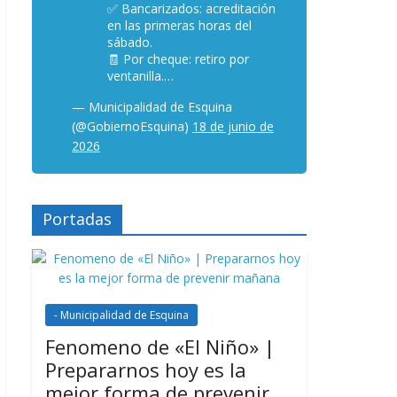
✅ Bancarizados: acreditación
en las primeras horas del
sábado.
🧾 Por cheque: retiro por
ventanilla.…
— Municipalidad de Esquina
(@GobiernoEsquina)
18 de junio de
2026
Portadas
- Municipalidad de Esquina
Fenomeno de «El Niño» |
Prepararnos hoy es la
mejor forma de prevenir