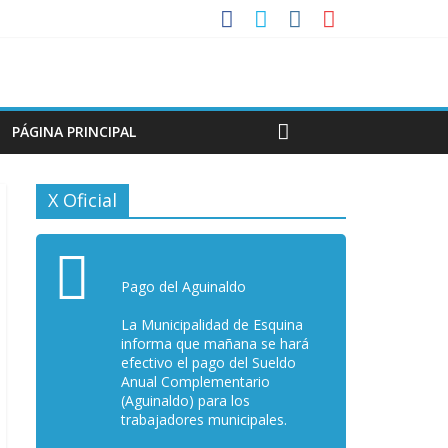
PÁGINA PRINCIPAL
X Oficial
Pago del Aguinaldo
La Municipalidad de Esquina
informa que mañana se hará
efectivo el pago del Sueldo
Anual Complementario
(Aguinaldo) para los
trabajadores municipales.