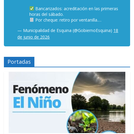
Bancarizados: acreditación en las primeras
horas del sábado.
Por cheque: retiro por ventanilla.…
— Municipalidad de Esquina (@GobiernoEsquina)
18
de junio de 2026
Portadas