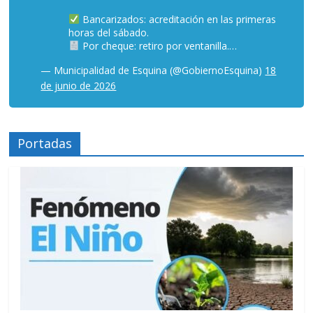
Bancarizados: acreditación en las primeras
horas del sábado.
Por cheque: retiro por ventanilla.…
— Municipalidad de Esquina (@GobiernoEsquina)
18
de junio de 2026
Portadas