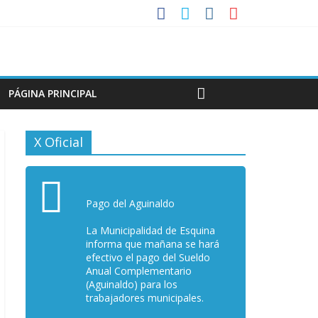
PÁGINA PRINCIPAL
X Oficial
Pago del Aguinaldo
La Municipalidad de Esquina
informa que mañana se hará
efectivo el pago del Sueldo
Anual Complementario
(Aguinaldo) para los
trabajadores municipales.