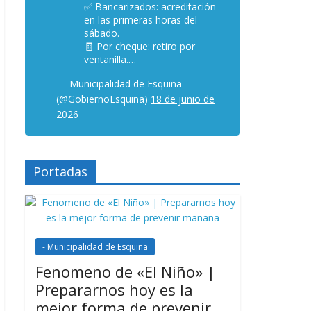
✅ Bancarizados: acreditación
en las primeras horas del
sábado.
🧾 Por cheque: retiro por
ventanilla.…
— Municipalidad de Esquina
(@GobiernoEsquina)
18 de junio de
2026
Portadas
- Municipalidad de Esquina
Fenomeno de «El Niño» |
Prepararnos hoy es la
mejor forma de prevenir