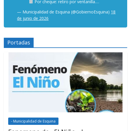
Por cheque: retiro por ventanilla.…
— Municipalidad de Esquina (@GobiernoEsquina)
18
de junio de 2026
Portadas
- Municipalidad de Esquina