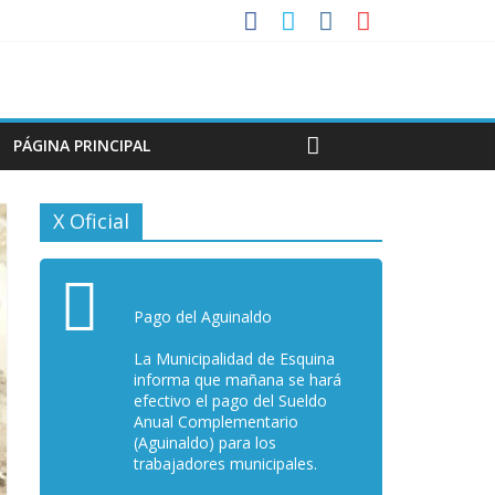
PÁGINA PRINCIPAL
X Oficial
Pago del Aguinaldo
La Municipalidad de Esquina
informa que mañana se hará
efectivo el pago del Sueldo
Anual Complementario
(Aguinaldo) para los
trabajadores municipales.