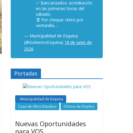
✅ Bancarizados: acreditación
en las primeras horas del
sábado.
🧾 Por cheque: retiro por
ventanilla.…
— Municipalidad de Esquina
(@GobiernoEsquina)
18 de junio de
2026
Portadas
- Municipalidad de Esquina
Casa de Altos Estudios
Oficina de Empleo
Nuevas Oportunidades
para VOS