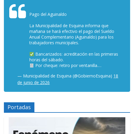
Pago del Aguinaldo
La Municipalidad de Esquina informa que
mañana se hará efectivo el pago del Sueldo
Anual Complementario (Aguinaldo) para los
trabajadores municipales.
Bancarizados: acreditación en las primeras
horas del sábado.
Por cheque: retiro por ventanilla.…
— Municipalidad de Esquina (@GobiernoEsquina)
18
de junio de 2026
Portadas