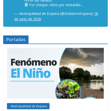
horas del sábado.
Por cheque: retiro por ventanilla.…
— Municipalidad de Esquina (@GobiernoEsquina)
18
de junio de 2026
Portadas
- Municipalidad de Esquina