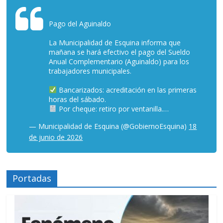
Pago del Aguinaldo
La Municipalidad de Esquina informa que
mañana se hará efectivo el pago del Sueldo
Anual Complementario (Aguinaldo) para los
trabajadores municipales.
Bancarizados: acreditación en las primeras
horas del sábado.
Por cheque: retiro por ventanilla.…
— Municipalidad de Esquina (@GobiernoEsquina)
18
de junio de 2026
Portadas