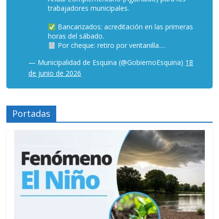
trabajadores municipales.
Bancarizados: acreditación en las primeras
horas del sábado.
Por cheque: retiro por ventanilla.…
— Municipalidad de Esquina (@GobiernoEsquina)
18
de junio de 2026
Portadas